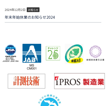
2024年12月2日
お知らせ
年末年始休業のお知らせ2024