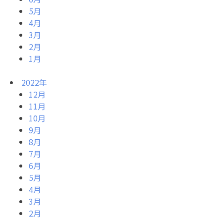
5月
4月
3月
2月
1月
2022年
12月
11月
10月
9月
8月
7月
6月
5月
4月
3月
2月