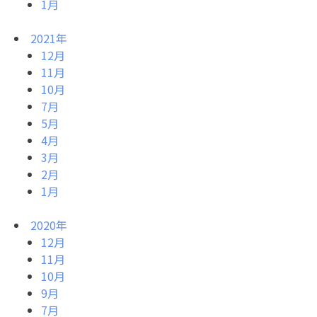
1月
2021年
12月
11月
10月
7月
5月
4月
3月
2月
1月
2020年
12月
11月
10月
9月
7月