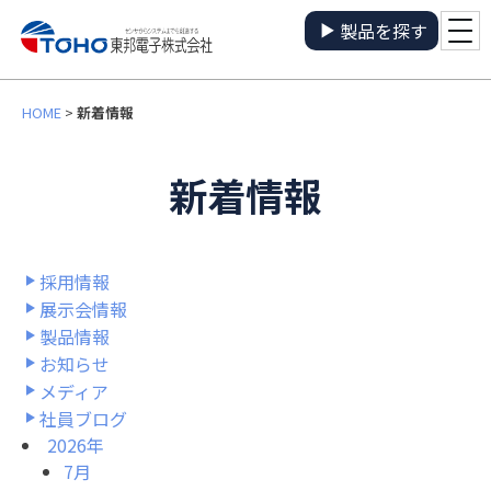
製品を探す
HOME
>
新着情報
新着情報
採用情報
展示会情報
製品情報
お知らせ
メディア
社員ブログ
2026年
7月