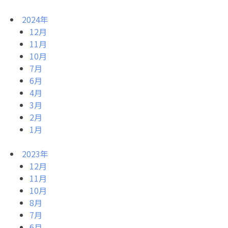
2024年
12月
11月
10月
7月
6月
4月
3月
2月
1月
2023年
12月
11月
10月
8月
7月
6月