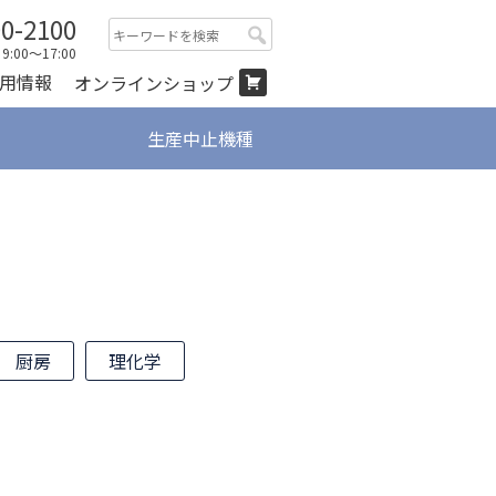
00-2100
検
:00～17:00
索:
用情報
オンラインショップ
生産中止機種
厨房
理化学