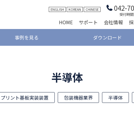
042-7
ENGLISH
KOREAN
CHINESE
受付時間 9
HOME
サポート
会社情報
採
事例を見る
ダウンロード
半導体
プリント基板実装装置
包装機器業界
半導体