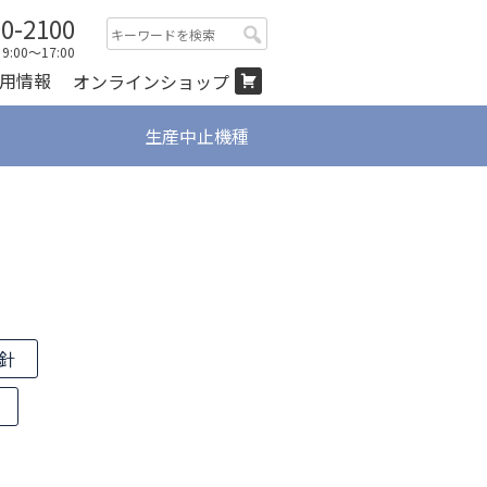
00-2100
検
:00～17:00
索:
用情報
オンラインショップ
生産中止機種
針