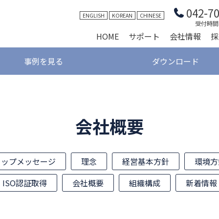
042-7
ENGLISH
KOREAN
CHINESE
受付時間 9
HOME
サポート
会社情報
採
事例を見る
ダウンロード
会社概要
トップメッセージ
理念
経営基本方針
環境方
ISO認証取得
会社概要
組織構成
新着情報