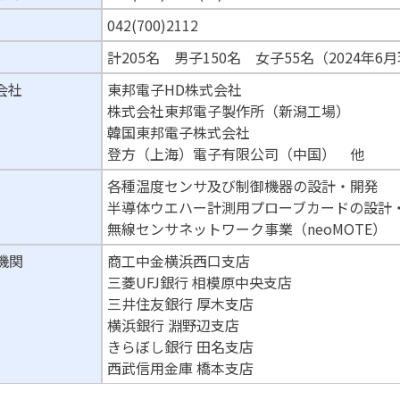
042(700)2112
計205名 男子150名 女子55名（2024年6
会社
東邦電子HD株式会社
株式会社東邦電子製作所（新潟工場）
韓国東邦電子株式会社
登方（上海）電子有限公司（中国） 他
各種温度センサ及び制御機器の設計・開発
半導体ウエハー計測用プローブカードの設計
無線センサネットワーク事業（neoMOTE）
機関
商工中金横浜西口支店
三菱UFJ銀行 相模原中央支店
三井住友銀行 厚木支店
横浜銀行 淵野辺支店
きらぼし銀行 田名支店
西武信用金庫 橋本支店