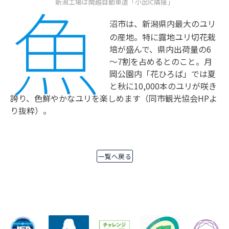
魚
新潟工場は関越自動車道「小出IC隣接」
沼市は、新潟県内最大のユリ
の産地。特に露地ユリ切花栽
培が盛んで、県内出荷量の6
～7割を占めるとのこと。月
岡公園内「花ひろば」では夏
と秋に10,000本のユリが咲き
誇り、色鮮やかなユリを楽しめます（同市観光協会HPよ
り抜粋）。
一覧へ戻る