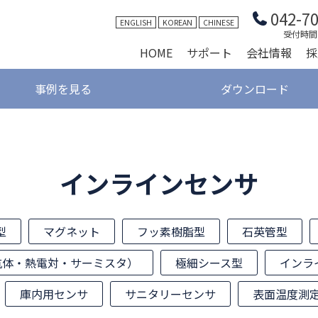
042-7
ENGLISH
KOREAN
CHINESE
受付時間 9
HOME
サポート
会社情報
採
事例を見る
ダウンロード
インラインセンサ
型
マグネット
フッ素樹脂型
石英管型
抗体・熱電対・サーミスタ）
極細シース型
インラ
庫内用センサ
サニタリーセンサ
表面温度測