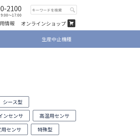
00-2100
検
:00～17:00
索:
用情報
オンラインショップ
生産中止機種
シース型
インセンサ
高温用センサ
定用センサ
特殊型