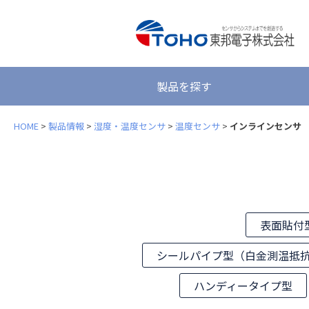
製品を探す
HOME
>
製品情報
>
湿度・温度センサ
>
温度センサ
>
インラインセンサ
表面貼付
シールパイプ型（白金測温抵
ハンディータイプ型