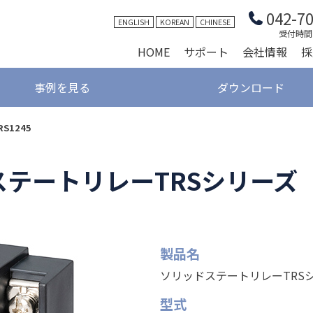
042-7
ENGLISH
KOREAN
CHINESE
受付時間 9
HOME
サポート
会社情報
採
事例を見る
ダウンロード
S1245
テートリレーTRSシリーズ T
製品名
ソリッドステートリレーTRSシリ
型式