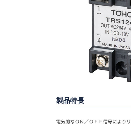
製品特長
電気的なＯＮ／ＯＦＦ信号によりリ