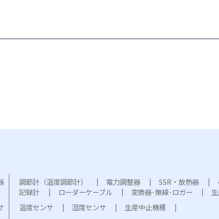
器
調節計（温度調節計）
電力調整器
SSR・放熱器
記録計
ローダーケーブル
変換器･無線･ロガー
生
サ
温度センサ
湿度センサ
生産中止機種