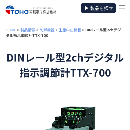
製品を探す
HOME
>
製品情報
>
制御機器
>
生産中止機種
>
DINレール型2chデジ
タル指示調節計TTX-700
DINレール型2chデジタル
指示調節計TTX-700