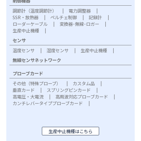
制御機器
調節計（温度調節計）
電力調整器
SSR・放熱器
ペルチェ制御
記録計
ローダーケーブル
変換器･無線･ロガー
生産中止機種
センサ
温度センサ
湿度センサ
生産中止機種
無線センサネットワーク
プローブカード
その他（特殊プローブ）
カスタム品
垂直カード
スプリングピンカード
高電圧・大電流
高周波対応プローブカード
カンチレバータイププローブカード
生産中止機種はこちら